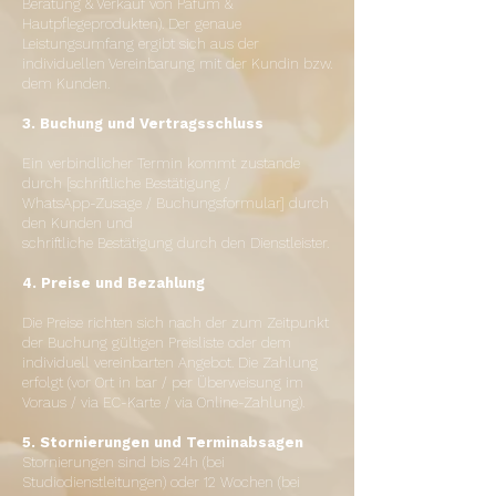
Beratung & Verkauf von Pafüm &
Hautpflegeprodukten). Der genaue
Leistungsumfang ergibt sich aus der
individuellen Vereinbarung mit der Kundin bzw.
dem Kunden.
3. Buchung und Vertragsschluss
Ein verbindlicher Termin kommt zustande
durch [schriftliche Bestätigung /
WhatsApp-Zusage / Buchungsformular] durch
den Kunden und
schriftliche Bestätigung durch den Dienstleister.
4. Preise und Bezahlung
Die Preise richten sich nach der zum Zeitpunkt
der Buchung gültigen Preisliste oder dem
individuell vereinbarten Angebot. Die Zahlung
erfolgt (vor Ort in bar / per Überweisung im
Voraus / via EC-Karte / via Online-Zahlung).
5. Stornierungen und Terminabsagen
Stornierungen sind bis 24h (bei
Studiodienstleitungen) oder 12 Wochen (bei