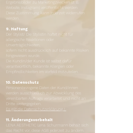
Ergebnisbilder zu Marketingzwecken (z. B.
Website, Instagram) veröffentlicht werden.
Diese Zustimmung kann jederzeit widerrufen
werden.
9. Haftung
Der Stylist/ Die Stylistin haftet nicht für
allergische Reaktionen oder
Unverträglichkeiten,
sofern nicht ausdrücklich auf bekannte Risiken
hingewiesen wurde.
Die Kundin/der Kunde ist selbst dafür
verantwortlich, bekannte Allergien oder
Empfindlichkeiten im Vorfeld mitzuteilen.
10. Datenschutz
Personenbezogene Daten der Kund/innen
werden ausschließlich zur Abwicklung des
vereinbarten Auftrags verarbeitet und nicht an
Dritte weitergegeben.
Es gilt die Datenschutzerklärung !
11. Änderungsvorbehalt
LENA AESTHETIC Lena Schurmann behält sich
das Recht vor, diese AGB jederzeit zu ändern.