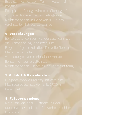
Brautstylings) vor dem Termin kostenfrei
möglich.
Bei späterer Absage wird eine Stornogebühr
von 50% des vereinbarten Betrags oder
Nichterscheinen in Höhe von
100 % des
vereinbarten Betrags berechnet.
6. Verspätungen
Bei Verspätungen von Kundenseite kann sich
die Dienstleistung verkürzen, um
Folgeaufträge einzuhalten. Die volle Gebühr
bleibt dennoch fällig.
Verspätungen von mehr als 10 Minuten ohne
Benachrichtigung gelten als
Nichterscheinen. Die volle Gebühr bleibt fällig.
7. Anfahrt & Reisekosten
Für jedes mobile Brautstyling wird eine
Kilometerpauschale von z. B. 0,70€/km
berechnet.
8. Fotoverwendung
Mit ausdrücklicher Zustimmung der
Kundin/des Kunden dürfen Vorher-Nachher-
Fotos oder