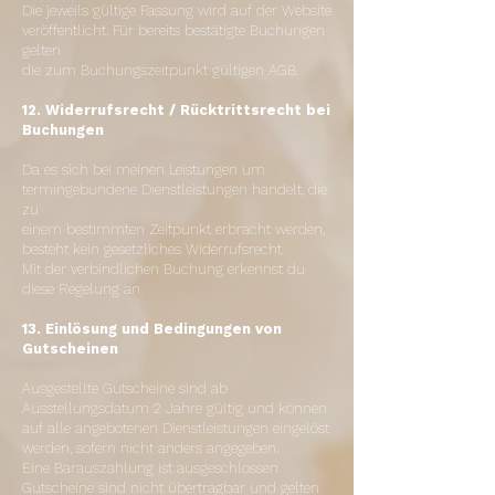
Die jeweils gültige Fassung wird auf der Website
veröffentlicht. Für bereits bestätigte Buchungen
gelten
die zum Buchungszeitpunkt gültigen AGB.
12. Widerrufsrecht / Rücktrittsrecht bei
Buchungen
Da es sich bei meinen Leistungen um
termingebundene Dienstleistungen handelt, die
zu
einem bestimmten Zeitpunkt erbracht werden,
besteht kein gesetzliches Widerrufsrecht.
Mit der verbindlichen Buchung erkennst du
diese Regelung an.
13. Einlösung und Bedingungen von
Gutscheinen
Ausgestellte Gutscheine sind ab
Ausstellungsdatum 2 Jahre gültig und können
auf alle angebotenen Dienstleistungen eingelöst
werden, sofern nicht anders angegeben.
Eine Barauszahlung ist ausgeschlossen.
Gutscheine sind nicht übertragbar und gelten