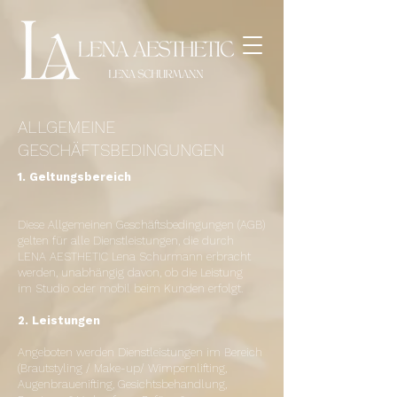
ALLGEMEINE
GESCHÄFTSBEDINGUNGEN
1. Geltungsbereich
Diese Allgemeinen Geschäftsbedingungen (AGB)
gelten für alle Dienstleistungen, die durch
LENA AESTHETIC Lena Schurmann erbracht
werden, unabhängig davon, ob die Leistung
im Studio oder mobil beim Kunden erfolgt.
2. Leistungen
Angeboten werden Dienstleistungen im Bereich
(Brautstyling / Make-up/ Wimpernlifting,
Augenbrauenifting, Gesichtsbehandlung,