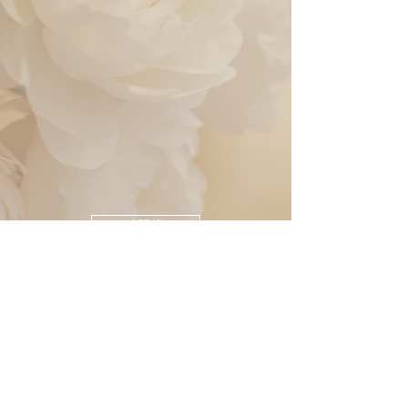
AGB´S
IMPRESSUM
DATENSCHUTZERKLÄRUNG
Lena Schurmann
lenamaebert@web.de