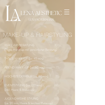
MAKE-UP & HAIRSTYLING
MAKE-UP BERATUNG
100,-
(Tages Make-up inkl. persönlicher Beratung)
TAGES MAKE-UP (ca. 45 min)
50,-
ABEND MAKE-UP (ca. 60 min)
75,-
HOCHSTECKFRISUR (ca. 60 min)
75,-
EVENTSTYLING (ca .120 min)
150,-
(inkl. Haare & Make-up)
JUGENDWEIHE STYLING
100,-
(ca. 90 min, Haare & leichtes Make-up)